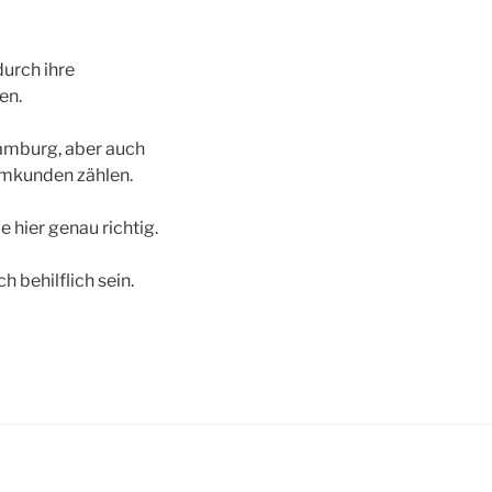
durch ihre
en.
amburg, aber auch
mkunden zählen.
 hier genau richtig.
ich behilflich sein.