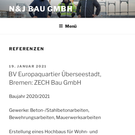
Zum
N&J BAU GMBH
Inhalt
springen
Menü
REFERENZEN
VERÖFFENTLICHT
19. JANUAR 2021
AM
BV Europaquartier Überseestadt,
Bremen: ZECH Bau GmbH
Baujahr 2020/2021
Gewerke: Beton-/Stahlbetonarbeiten,
Bewehrungsarbeiten, Mauerwerksarbeiten
Erstellung eines Hochbaus für Wohn- und